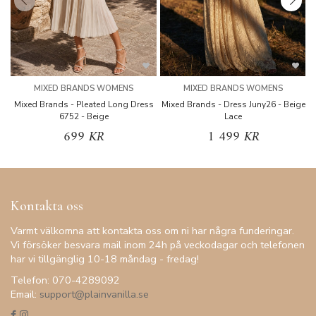
MIXED BRANDS WOMENS
MIXED BRANDS WOMENS
Mixed Brands - Pleated Long Dress
Mixed Brands - Dress Juny26 - Beige
6752 - Beige
Lace
699 KR
1 499 KR
Kontakta oss
Varmt välkomna att kontakta oss om ni har några funderingar.
Vi försöker besvara mail inom 24h på veckodagar och telefonen
har vi tillgänglig 10-18 måndag - fredag!
Telefon: 070-4289092
Email:
support@plainvanilla.se