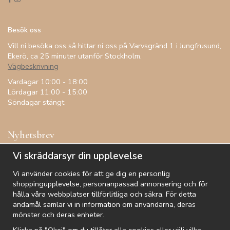
Besök oss
Vill ni besöka oss så hittar ni oss på Varvsgränd 1 i Jungfrusund,
Ekerö, ca 25 minuter utanför Stockholm.
Vägbeskrivning
Vardagar 10:00 - 18:00
Lördagar 11:00 - 15:00
Söndagar stängt
Nyhetsbrev
Få inspiration, förtur till kampanjer, specialerbjudanden och
Vi skräddarsyr din upplevelse
annat!
Vi använder cookies för att ge dig en personlig
shoppingupplevelse, personanpassad annonsering och för
hålla våra webbplatser tillförlitliga och säkra. För detta
ändamål samlar vi in information om användarna, deras
De uppgifter du matar in kommer endast användas till våra nyhetsbrev.
mönster och deras enheter.