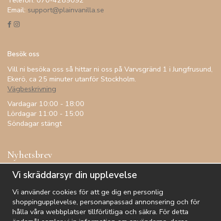
Telefon: 070-4289092
Email:
support@plainvanilla.se
Besök oss
Vill ni besöka oss så hittar ni oss på Varvsgränd 1 i Jungfrusund,
Ekerö, ca 25 minuter utanför Stockholm.
Vägbeskrivning
Vardagar 10:00 - 18:00
Lördagar 11:00 - 15:00
Söndagar stängt
Nyhetsbrev
Få inspiration, förtur till kampanjer, specialerbjudanden och
Vi skräddarsyr din upplevelse
annat!
Vi använder cookies för att ge dig en personlig
shoppingupplevelse, personanpassad annonsering och för
hålla våra webbplatser tillförlitliga och säkra. För detta