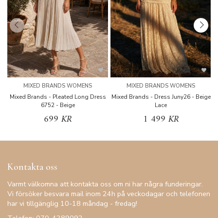
MIXED BRANDS WOMENS
MIXED BRANDS WOMENS
Mixed Brands - Pleated Long Dress
Mixed Brands - Dress Juny26 - Beige
6752 - Beige
Lace
699 KR
1 499 KR
Kontakta oss
Varmt välkomna att kontakta oss om ni har några funderingar.
Vi försöker besvara mail inom 24h på veckodagar och telefonen
har vi tillgänglig 10-18 måndag - fredag!