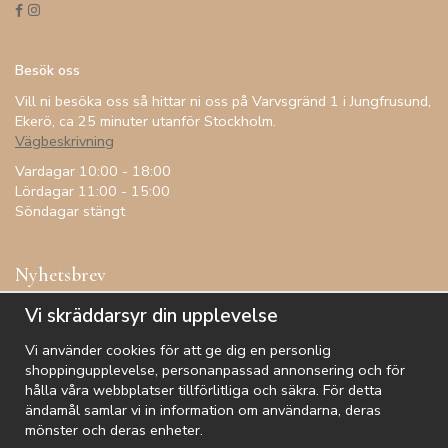
Besök oss
Vill ni besöka oss så hittar ni oss på Varvsgränd 1 i Jungfrusund,
Ekerö, ca 25 minuter utanför Stockholm.
Vägbeskrivning
Vardagar 10:00 - 18:00
Lördagar 11:00 - 15:00
Söndagar stängt
Nyhetsbrev
Få inspiration, förtur till kampanjer, specialerbjudanden och
Vi skräddarsyr din upplevelse
annat!
Vi använder cookies för att ge dig en personlig
shoppingupplevelse, personanpassad annonsering och för
hålla våra webbplatser tillförlitliga och säkra. För detta
ändamål samlar vi in information om användarna, deras
De uppgifter du matar in kommer endast användas till våra nyhetsbrev.
mönster och deras enheter.