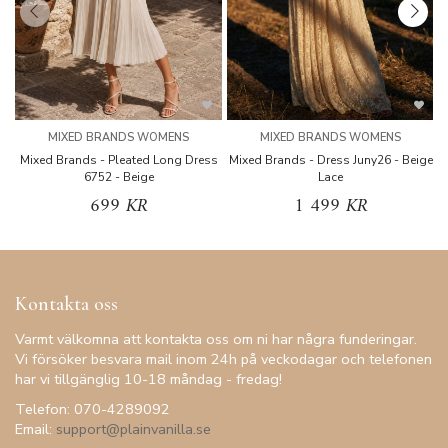
MIXED BRANDS WOMENS
MIXED BRANDS WOMENS
Mixed Brands - Pleated Long Dress
Mixed Brands - Dress Juny26 - Beige
6752 - Beige
Lace
699 KR
1 499 KR
Kontakta oss
Varmt välkomna att kontakta oss om ni har några funderingar.
Vi försöker besvara mail inom 24h på veckodagar och telefonen
har vi tillgänglig 10-18 måndag - fredag!
Telefon: 070-4289092
Email:
support@plainvanilla.se