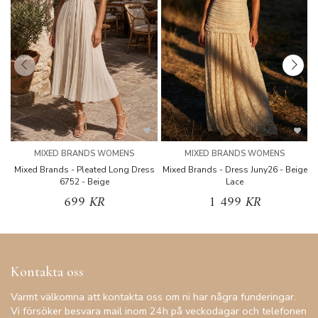
MIXED BRANDS WOMENS
MIXED BRANDS WOMENS
Mixed Brands - Pleated Long Dress
Mixed Brands - Dress Juny26 - Beige
6752 - Beige
Lace
699 KR
1 499 KR
Kontakta oss
Varmt välkomna att kontakta oss om ni har några funderingar.
Vi försöker besvara mail inom 24h på veckodagar och telefonen