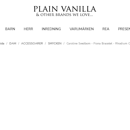
BARN
HERR
INREDNING
VARUMÄRKEN
REA
PRESE
sida
/
DAM
/
ACCESSOARER
/
SMYCKEN
/
Caroline Svedbom - Fiona Bracelet - Rhodium C