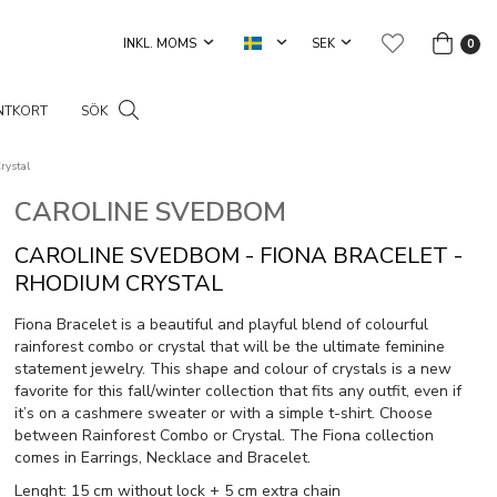
0
NTKORT
SÖK
rystal
CAROLINE SVEDBOM
CAROLINE SVEDBOM - FIONA BRACELET -
RHODIUM CRYSTAL
Fiona Bracelet is a beautiful and playful blend of colourful
rainforest combo or crystal that will be the ultimate feminine
statement jewelry. This shape and colour of crystals is a new
favorite for this fall/winter collection that fits any outfit, even if
it’s on a cashmere sweater or with a simple t-shirt. Choose
between Rainforest Combo or Crystal. The Fiona collection
comes in Earrings, Necklace and Bracelet.
Lenght: 15 cm without lock + 5 cm extra chain