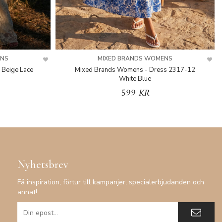
ENS
MIXED BRANDS WOMENS
 Beige Lace
Mixed Brands Womens - Dress 2317-12
White Blue
599 KR
Nyhetsbrev
Få inspiration, förtur till kampanjer, specialerbjudanden och
annat!