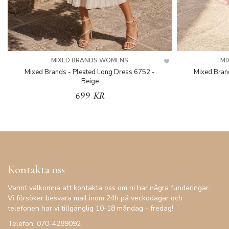
MIXED BRANDS WOMENS
MI
Mixed Brands - Pleated Long Dress 6752 -
Mixed Bran
Beige
699 KR
Kontakta oss
Varmt välkomna att kontakta oss om ni har några funderingar.
Vi försöker besvara mail inom 24h på veckodagar och
telefonen har vi tillgänglig 10-18 måndag - fredag!
Telefon: 070-4289092