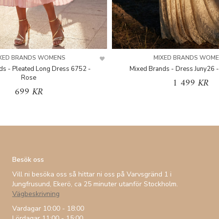
XED BRANDS WOMENS
MIXED BRANDS WOM
ds - Pleated Long Dress 6752 -
Mixed Brands - Dress Juny26 -
Rose
1 499 KR
699 KR
Besök oss
Vill ni besöka oss så hittar ni oss på Varvsgränd 1 i
Jungfrusund, Ekerö, ca 25 minuter utanför Stockholm.
Vägbeskrivning
Vardagar 10:00 - 18:00
Lördagar 11:00 - 15:00