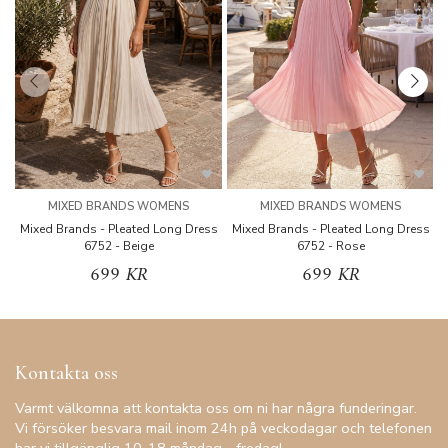
MIXED BRANDS WOMENS
MIXED BRANDS WOMENS
Mixed Brands - Pleated Long Dress
Mixed Brands - Pleated Long Dress
M
6752 - Beige
6752 - Rose
699 KR
699 KR
Kontakta oss
Varmt välkomna att kontakta oss om ni har några funderingar.
Vi försöker besvara mail inom 24h på veckodagar och telefonen