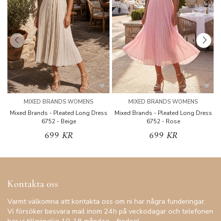
MIXED BRANDS WOMENS
MIXED BRANDS WOMENS
Mixed Brands - Pleated Long Dress
Mixed Brands - Pleated Long Dress
M
6752 - Beige
6752 - Rose
699 KR
699 KR
Kontakta oss
Varmt välkomna att kontakta oss om ni har några funderingar.
Vi försöker besvara mail inom 24h på veckodagar och telefonen