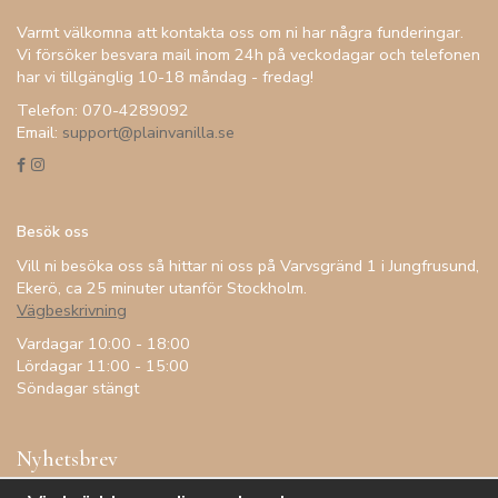
Varmt välkomna att kontakta oss om ni har några funderingar.
Vi försöker besvara mail inom 24h på veckodagar och telefonen
har vi tillgänglig 10-18 måndag - fredag!
Telefon: 070-4289092
Email:
support@plainvanilla.se
Besök oss
Vill ni besöka oss så hittar ni oss på Varvsgränd 1 i Jungfrusund,
Ekerö, ca 25 minuter utanför Stockholm.
Vägbeskrivning
Vardagar 10:00 - 18:00
Lördagar 11:00 - 15:00
Söndagar stängt
Nyhetsbrev
Få inspiration, förtur till kampanjer, specialerbjudanden och