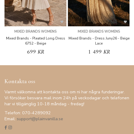
MIXED BRANDS WOMENS
MIXED BRANDS WOMENS
Mixed Brands - Pleated Long Dress
Mixed Brands - Dress Juny26 - Beige
6752 - Beige
Lace
699 KR
1 499 KR
Kontakta oss
Varmt välkomna att kontakta oss om ni har några funderingar.
Vi försöker besvara mail inom 24h på veckodagar och telefonen
har vi tillgänglig 10-18 måndag - fredag!
Telefon: 070-4289092
Email:
support@plainvanilla.se