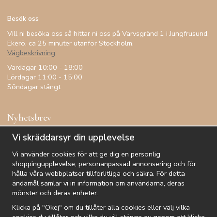
Besök oss
Vill ni besöka oss så hittar ni oss på Varvsgränd 1 i Jungfrusund,
Ekerö, ca 25 minuter utanför Stockholm.
Vägbeskrivning
Vardagar 10:00 - 18:00
Lördagar 11:00 - 15:00
Söndagar stängt
Nyhetsbrev
Få inspiration, förtur till kampanjer, specialerbjudanden och
Vi skräddarsyr din upplevelse
annat!
Vi använder cookies för att ge dig en personlig
shoppingupplevelse, personanpassad annonsering och för
hålla våra webbplatser tillförlitliga och säkra. För detta
ändamål samlar vi in information om användarna, deras
De uppgifter du matar in kommer endast användas till våra nyhetsbrev.
mönster och deras enheter.
Klicka på "Okej" om du tillåter alla cookies eller välj vilka