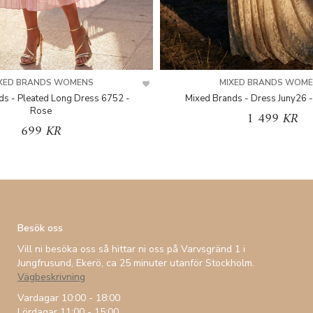
XED BRANDS WOMENS
MIXED BRANDS WOM
ds - Pleated Long Dress 6752 -
Mixed Brands - Dress Juny26 -
Rose
1 499 KR
699 KR
Besök oss
Vill ni besöka oss så hittar ni oss på Varvsgränd 1 i
Jungfrusund, Ekerö, ca 25 minuter utanför Stockholm.
Vägbeskrivning
Vardagar 10:00 - 18:00
Lördagar 11:00 - 15:00