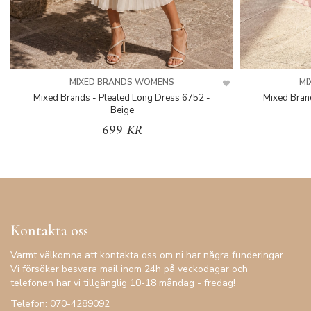
MIXED BRANDS WOMENS
MI
Mixed Brands - Pleated Long Dress 6752 -
Mixed Bran
Beige
699 KR
Kontakta oss
Varmt välkomna att kontakta oss om ni har några funderingar.
Vi försöker besvara mail inom 24h på veckodagar och
telefonen har vi tillgänglig 10-18 måndag - fredag!
Telefon: 070-4289092