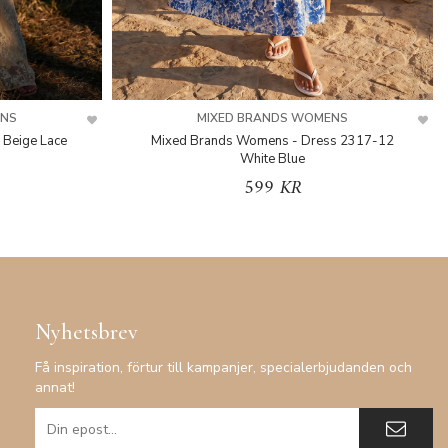
ENS
MIXED BRANDS WOMENS
 Beige Lace
Mixed Brands Womens - Dress 2317-12
White Blue
599 KR
Nyhetsbrev
Få inspiration, förtur till kampanjer, specialerbjudanden och
annat!