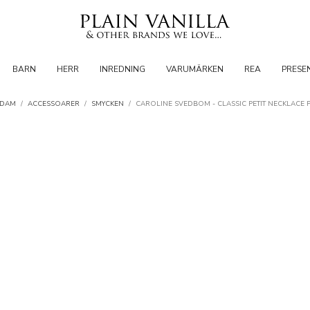
BARN
HERR
INREDNING
VARUMÄRKEN
REA
PRESE
DAM
/
ACCESSOARER
/
SMYCKEN
/
CAROLINE SVEDBOM - CLASSIC PETIT NECKLACE