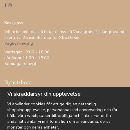
Besök oss
Vill ni besöka oss så hittar ni oss på Varvsgränd 1 i Jungfrusund,
Ekerö, ca 25 minuter utanför Stockholm.
Vägbeskrivning
Vardagar 10:00 - 18:00
Lördagar 11:00 - 15:00
Söndagar stängt
Nyhetsbrev
Få inspiration, förtur till kampanjer, specialerbjudanden och
Vi skräddarsyr din upplevelse
annat!
Vi använder cookies för att ge dig en personlig
shoppingupplevelse, personanpassad annonsering och för
hålla våra webbplatser tillförlitliga och säkra. För detta
ändamål samlar vi in information om användarna, deras
De uppgifter du matar in kommer endast användas till våra nyhetsbrev.
mönster och deras enheter.