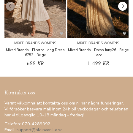
MIXED BRANDS WOMENS
MIXED BRANDS WOMENS
Mixed Brands - Pleated Long Dress
Mixed Brands - Dress Juny26 - Beige
6752 - Beige
Lace
699 KR
1 499 KR
Kontakta oss
Varmt välkomna att kontakta oss om ni har några funderingar.
Vi försöker besvara mail inom 24h på veckodagar och telefonen
har vi tillgänglig 10-18 måndag - fredag!
Telefon: 070-4289092
Email:
support@plainvanilla.se