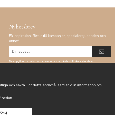
Nyhetsbrev
Få inspiration, förtur till kampanjer, specialerbjudanden och
annat!
De uppgifter du matar in kommer endast användas till våra nyhetsbrev.
tliga och säkra. För detta ändamål samlar vi in information om
r" nedan.
Okej