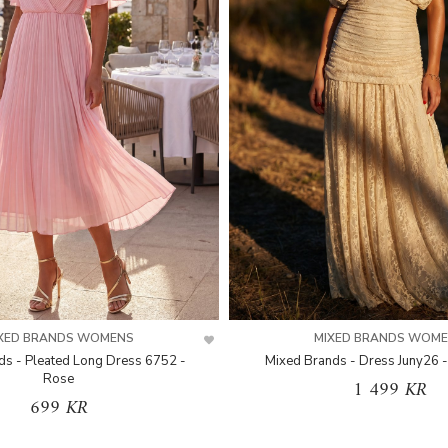
XED BRANDS WOMENS
MIXED BRANDS WOM
ds - Pleated Long Dress 6752 -
Mixed Brands - Dress Juny26 -
Rose
1 499 KR
699 KR