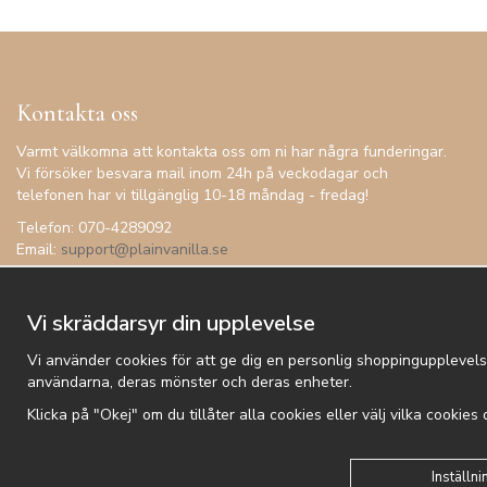
Kontakta oss
Varmt välkomna att kontakta oss om ni har några funderingar.
Vi försöker besvara mail inom 24h på veckodagar och
telefonen har vi tillgänglig 10-18 måndag - fredag!
Telefon: 070-4289092
Email:
support@plainvanilla.se
Vi skräddarsyr din upplevelse
Vi använder cookies för att ge dig en personlig shoppingupplevels
användarna, deras mönster och deras enheter.
Klicka på "Okej" om du tillåter alla cookies eller välj vilka cookies
Kundtjänst
Besök oss
Villkor
Om oss
Nyhetsbrev
Logga
Inställni