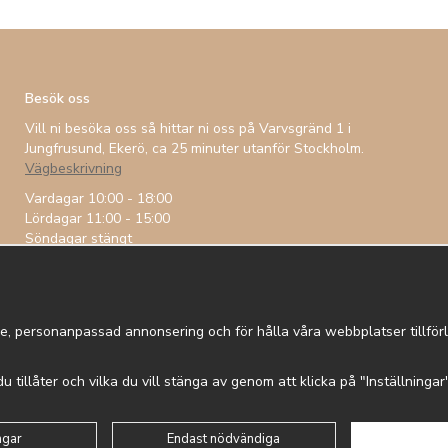
Besök oss
Vill ni besöka oss så hittar ni oss på Varvsgränd 1 i
Jungfrusund, Ekerö, ca 25 minuter utanför Stockholm.
Vägbeskrivning
Vardagar 10:00 - 18:00
Lördagar 11:00 - 15:00
Söndagar stängt
e, personanpassad annonsering och för hålla våra webbplatser tillförli
 du tillåter och vilka du vill stänga av genom att klicka på "Inställninga
 in
Om cookies
Integritetspolicy
ngar
Endast nödvändiga