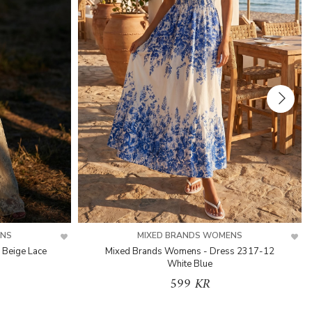
ENS
MIXED BRANDS WOMENS
 Beige Lace
Mixed Brands Womens - Dress 2317-12
White Blue
599 KR