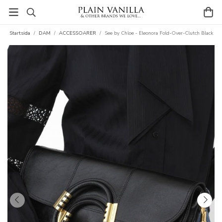
Startsida
/
DAM
/
ACCESSOARER
/
See by Chloe - Eleonora Fold-Over-Clutch Black