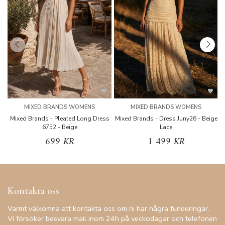
MIXED BRANDS WOMENS
MIXED BRANDS WOMENS
Mixed Brands - Pleated Long Dress
Mixed Brands - Dress Juny26 - Beige
6752 - Beige
Lace
699 KR
1 499 KR
Kontakta oss
Varmt välkomna att kontakta oss om ni har några funderingar.
Vi försöker besvara mail inom 24h på veckodagar och telefonen