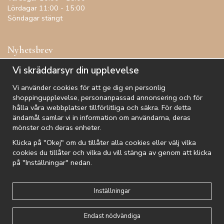
Lördagar 11:00 - 15:00
Söndagar stängt
Nyhetsbrev
Få inspiration, förtur till kampanjer, specialerbjudanden och
Vi skräddarsyr din upplevelse
annat!
Vi använder cookies för att ge dig en personlig
shoppingupplevelse, personanpassad annonsering och för
hålla våra webbplatser tillförlitliga och säkra. För detta
ändamål samlar vi in information om användarna, deras
De uppgifter du matar in kommer endast användas till våra nyhetsbrev.
mönster och deras enheter.
Klicka på "Okej" om du tillåter alla cookies eller välj vilka
cookies du tillåter och vilka du vill stänga av genom att klicka
på "Inställningar" nedan.
Kundtjänst
Besök oss
Villkor
Om oss
Nyhetsbrev
Logga in
Om cookies
Integritetspolicy
Inställningar
Endast nödvändiga