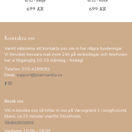
6752 - Beige
6752 - Rose
699 KR
699 KR
Kontakta oss
Varmt välkomna att kontakta oss om ni har några funderingar.
Vi försöker besvara mail inom 24h på veckodagar och telefonen
har vi tillgänglig 10-18 måndag - fredag!
Telefon: 070-4289092
Email:
support@plainvanilla.se
Besök oss
Vill ni besöka oss så hittar ni oss på Varvsgränd 1 i Jungfrusund,
Ekerö, ca 25 minuter utanför Stockholm.
Vägbeskrivning
Vardagar 10:00 - 18:00