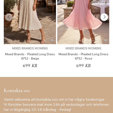
MIXED BRANDS WOMENS
MIXED BRANDS WOMENS
Mixed Brands - Pleated Long Dress
Mixed Brands - Pleated Long Dress
M
6752 - Beige
6752 - Rose
699 KR
699 KR
Kontakta oss
Varmt välkomna att kontakta oss om ni har några funderingar.
Vi försöker besvara mail inom 24h på veckodagar och telefonen
har vi tillgänglig 10-18 måndag - fredag!