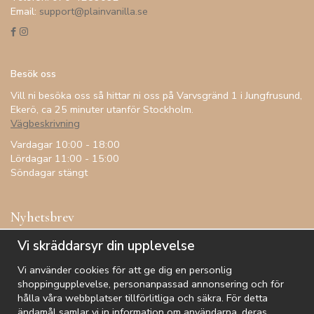
Email:
support@plainvanilla.se
Besök oss
Vill ni besöka oss så hittar ni oss på Varvsgränd 1 i Jungfrusund,
Ekerö, ca 25 minuter utanför Stockholm.
Vägbeskrivning
Vardagar 10:00 - 18:00
Lördagar 11:00 - 15:00
Söndagar stängt
Nyhetsbrev
Få inspiration, förtur till kampanjer, specialerbjudanden och
Vi skräddarsyr din upplevelse
annat!
Vi använder cookies för att ge dig en personlig
shoppingupplevelse, personanpassad annonsering och för
hålla våra webbplatser tillförlitliga och säkra. För detta
ändamål samlar vi in information om användarna, deras
De uppgifter du matar in kommer endast användas till våra nyhetsbrev.