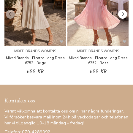
MIXED BRANDS WOMENS
MIXED BRANDS WOMENS
Mixed Brands - Pleated Long Dress
Mixed Brands - Pleated Long Dress
M
6752 - Beige
6752 - Rose
699 KR
699 KR
Kontakta oss
Varmt välkomna att kontakta oss om ni har några funderingar.
Vi försöker besvara mail inom 24h på veckodagar och telefonen
har vi tillgänglig 10-18 måndag - fredag!
Telefon: 070-4289092