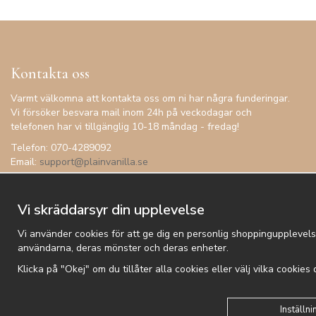
Kontakta oss
Varmt välkomna att kontakta oss om ni har några funderingar.
Vi försöker besvara mail inom 24h på veckodagar och
telefonen har vi tillgänglig 10-18 måndag - fredag!
Telefon: 070-4289092
Email:
support@plainvanilla.se
Vi skräddarsyr din upplevelse
Vi använder cookies för att ge dig en personlig shoppingupplevels
användarna, deras mönster och deras enheter.
Klicka på "Okej" om du tillåter alla cookies eller välj vilka cookies
Kundtjänst
Besök oss
Villkor
Om oss
Nyhetsbrev
Logga
Inställni