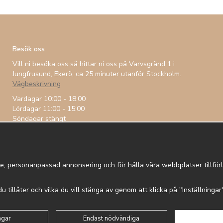
Besök oss
Vill ni besöka oss så hittar ni oss på Varvsgränd 1 i
Jungfrusund, Ekerö, ca 25 minuter utanför Stockholm.
Vägbeskrivning
Vardagar 10:00 - 18:00
Lördagar 11:00 - 15:00
Söndagar stängt
e, personanpassad annonsering och för hålla våra webbplatser tillförli
 du tillåter och vilka du vill stänga av genom att klicka på "Inställninga
 in
Om cookies
Integritetspolicy
ngar
Endast nödvändiga