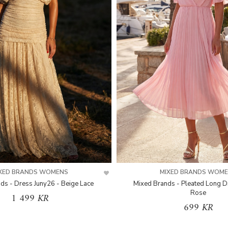
XED BRANDS WOMENS
MIXED BRANDS WOM
ds - Dress Juny26 - Beige Lace
Mixed Brands - Pleated Long D
Rose
1 499 KR
699 KR