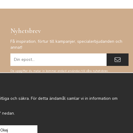
Nyhetsbrev
Få inspiration, förtur till kampanjer, specialerbjudanden och
annat!
De uppgifter du matar in kommer endast användas till våra nyhetsbrev.
tliga och säkra. För detta ändamål samlar vi in information om
r" nedan.
Okej