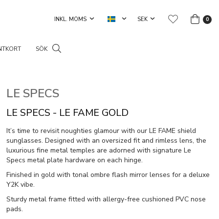
0
NTKORT
SÖK
LE SPECS
LE SPECS - LE FAME GOLD
It’s time to revisit noughties glamour with our LE FAME shield
sunglasses. Designed with an oversized fit and rimless lens, the
luxurious fine metal temples are adorned with signature Le
Specs metal plate hardware on each hinge.
Finished in gold with tonal ombre flash mirror lenses for a deluxe
Y2K vibe.
Sturdy metal frame fitted with allergy-free cushioned PVC nose
pads.