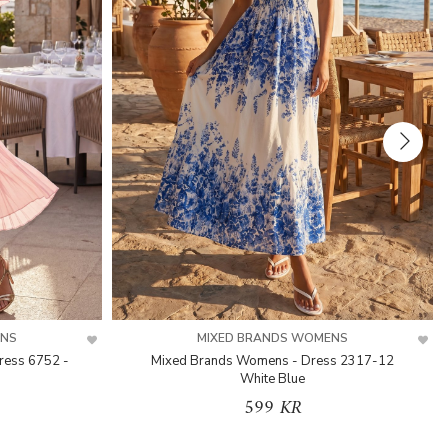
ENS
MIXED BRANDS WOMENS
ress 6752 -
Mixed Brands Womens - Dress 2317-12
White Blue
599 KR