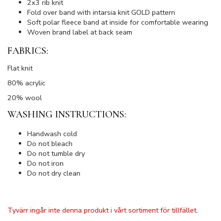
2x3 rib knit
Fold over band with intarsia knit GOLD pattern
Soft polar fleece band at inside for comfortable wearing
Woven brand label at back seam
FABRICS:
Flat knit
80% acrylic
20% wool
WASHING INSTRUCTIONS:
Handwash cold
Do not bleach
Do not tumble dry
Do not iron
Do not dry clean
Tyvärr ingår inte denna produkt i vårt sortiment för tillfället.