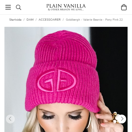
Startsida
/
DAM
/
ACCESSOARER
/
Goldbergh - Valerie Beanie - Pony Pink 22