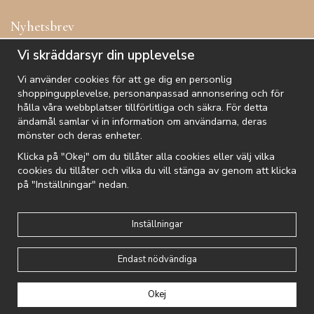
Nyhetsbrev
Få inspiration, förtur till kampanjer, specialerbjudanden och
Vi skräddarsyr din upplevelse
annat!
Vi använder cookies för att ge dig en personlig
shoppingupplevelse, personanpassad annonsering och för
hålla våra webbplatser tillförlitliga och säkra. För detta
ändamål samlar vi in information om användarna, deras
De uppgifter du matar in kommer endast användas till våra nyhetsbrev.
mönster och deras enheter.
Klicka på "Okej" om du tillåter alla cookies eller välj vilka
cookies du tillåter och vilka du vill stänga av genom att klicka
på "Inställningar" nedan.
Kundtjänst
Besök oss
Villkor
Om oss
Nyhetsbrev
Logga in
Om cookies
Integritetspolicy
Inställningar
Endast nödvändiga
Drift & produktion:
Wikinggruppen
Okej