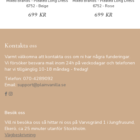
Mixed Brands - Pleated Long Dress
Mixed Brands - Pleated Long Dress
M
6752 - Beige
6752 - Rose
699 KR
699 KR
Kontakta oss
Varmt välkomna att kontakta oss om ni har några funderingar.
Vi försöker besvara mail inom 24h på veckodagar och telefonen
har vi tillgänglig 10-18 måndag - fredag!
Telefon: 070-4289092
Email:
support@plainvanilla.se
Besök oss
Vill ni besöka oss så hittar ni oss på Varvsgränd 1 i Jungfrusund,
Ekerö, ca 25 minuter utanför Stockholm.
Vägbeskrivning