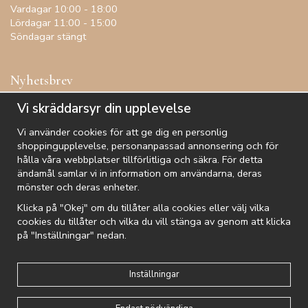
Vardagar 10:00 - 18:00
Lördagar 11:00 - 15:00
Söndagar stängt
Nyhetsbrev
Få inspiration, förtur till kampanjer, specialerbjudanden och
Vi skräddarsyr din upplevelse
annat!
Vi använder cookies för att ge dig en personlig
shoppingupplevelse, personanpassad annonsering och för
hålla våra webbplatser tillförlitliga och säkra. För detta
ändamål samlar vi in information om användarna, deras
De uppgifter du matar in kommer endast användas till våra nyhetsbrev.
mönster och deras enheter.
Klicka på "Okej" om du tillåter alla cookies eller välj vilka
cookies du tillåter och vilka du vill stänga av genom att klicka
på "Inställningar" nedan.
Kundtjänst
Besök oss
Villkor
Om oss
Nyhetsbrev
Logga in
Om cookies
Integritetspolicy
Inställningar