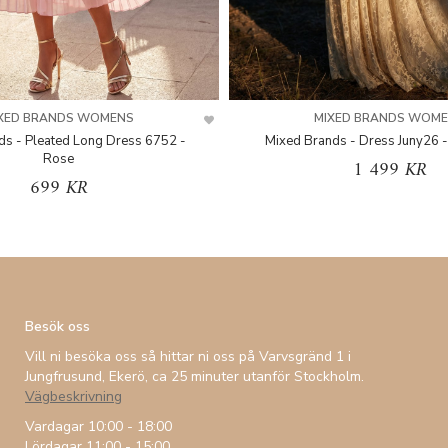
XED BRANDS WOMENS
MIXED BRANDS WOM
ds - Pleated Long Dress 6752 -
Mixed Brands - Dress Juny26 -
Rose
1 499 KR
699 KR
Besök oss
Vill ni besöka oss så hittar ni oss på Varvsgränd 1 i
Jungfrusund, Ekerö, ca 25 minuter utanför Stockholm.
Vägbeskrivning
Vardagar 10:00 - 18:00
Lördagar 11:00 - 15:00