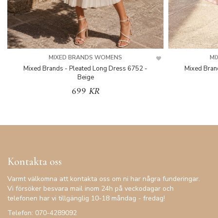
MIXED BRANDS WOMENS
MI
Mixed Brands - Pleated Long Dress 6752 -
Mixed Bran
Beige
699 KR
Kontakta oss
Varmt välkomna att kontakta oss om ni har några funderingar.
Vi försöker besvara mail inom 24h på veckodagar och
telefonen har vi tillgänglig 10-18 måndag - fredag!
Telefon: 070-4289092