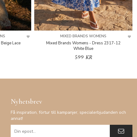
ENS
MIXED BRANDS WOMENS
 Beige Lace
Mixed Brands Womens - Dress 2317-12
White Blue
599 KR
Nyhetsbrev
Få inspiration, förtur till kampanjer, specialerbjudanden och
annat!