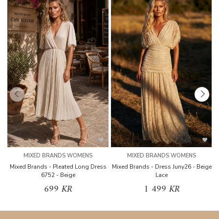
MIXED BRANDS WOMENS
MIXED BRANDS WOMENS
Mixed Brands - Pleated Long Dress
Mixed Brands - Dress Juny26 - Beige
6752 - Beige
Lace
699 KR
1 499 KR