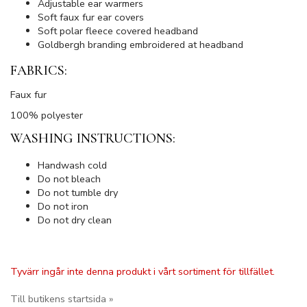
Adjustable ear warmers
Soft faux fur ear covers
Soft polar fleece covered headband
Goldbergh branding embroidered at headband
FABRICS:
Faux fur
100% polyester
WASHING INSTRUCTIONS:
Handwash cold
Do not bleach
Do not tumble dry
Do not iron
Do not dry clean
Tyvärr ingår inte denna produkt i vårt sortiment för tillfället.
Till butikens startsida »