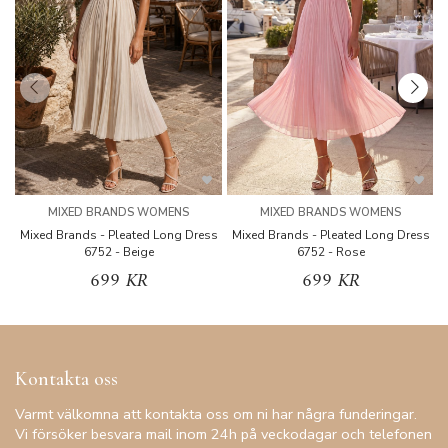
MIXED BRANDS WOMENS
MIXED BRANDS WOMENS
Mixed Brands - Pleated Long Dress
Mixed Brands - Pleated Long Dress
M
6752 - Beige
6752 - Rose
699 KR
699 KR
Kontakta oss
Varmt välkomna att kontakta oss om ni har några funderingar.
Vi försöker besvara mail inom 24h på veckodagar och telefonen