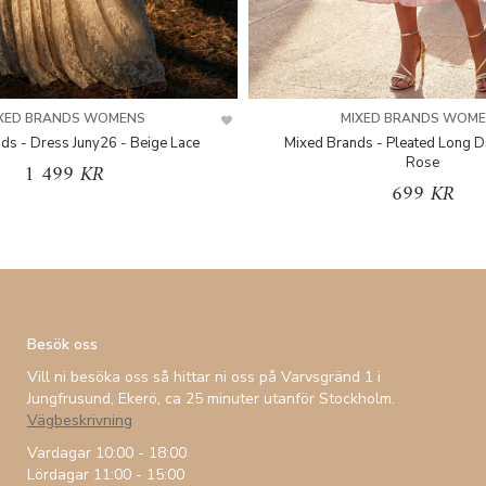
XED BRANDS WOMENS
MIXED BRANDS WOM
ds - Dress Juny26 - Beige Lace
Mixed Brands - Pleated Long D
Rose
1 499 KR
699 KR
Besök oss
Vill ni besöka oss så hittar ni oss på Varvsgränd 1 i
Jungfrusund, Ekerö, ca 25 minuter utanför Stockholm.
Vägbeskrivning
Vardagar 10:00 - 18:00
Lördagar 11:00 - 15:00