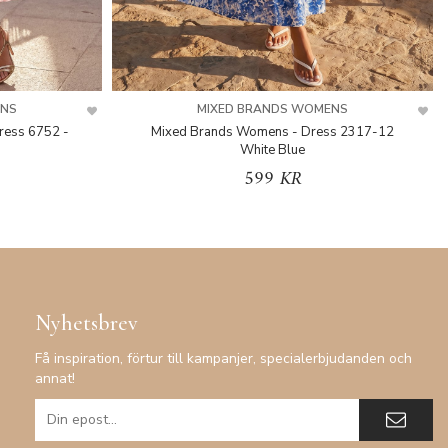
ENS
MIXED BRANDS WOMENS
ress 6752 -
Mixed Brands Womens - Dress 2317-12
White Blue
599 KR
Nyhetsbrev
Få inspiration, förtur till kampanjer, specialerbjudanden och
annat!