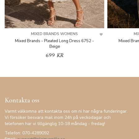
MIXED BRANDS WOMENS
MI
Mixed Brands - Pleated Long Dress 6752 -
Mixed Bran
Beige
699 KR
Kontakta oss
Varmt välkomna att kontakta oss om ni har några funderingar.
Vi försöker besvara mail inom 24h på veckodagar och
telefonen har vi tillgänglig 10-18 måndag - fredag!
Telefon: 070-4289092