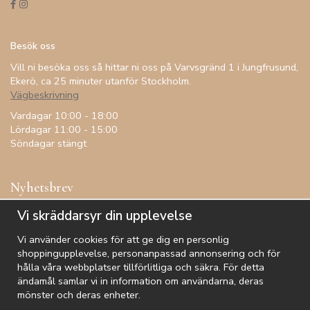
Besök oss
Vill ni besöka oss så hittar ni oss på Varvsgränd 1 i Jungfrusund,
Ekerö, ca 25 minuter utanför Stockholm.
Vägbeskrivning
Vardagar 10:00 - 18:00
Lördagar 11:00 - 15:00
Söndagar stängt
Nyhetsbrev
Få inspiration, förtur till kampanjer, specialerbjudanden och
Vi skräddarsyr din upplevelse
annat!
Vi använder cookies för att ge dig en personlig
shoppingupplevelse, personanpassad annonsering och för
hålla våra webbplatser tillförlitliga och säkra. För detta
ändamål samlar vi in information om användarna, deras
De uppgifter du matar in kommer endast användas till våra nyhetsbrev.
mönster och deras enheter.