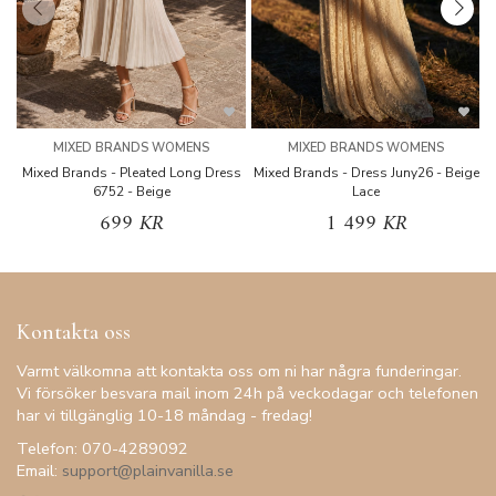
MIXED BRANDS WOMENS
MIXED BRANDS WOMENS
Mixed Brands - Pleated Long Dress
Mixed Brands - Dress Juny26 - Beige
6752 - Beige
Lace
699 KR
1 499 KR
Kontakta oss
Varmt välkomna att kontakta oss om ni har några funderingar.
Vi försöker besvara mail inom 24h på veckodagar och telefonen
har vi tillgänglig 10-18 måndag - fredag!
Telefon: 070-4289092
Email:
support@plainvanilla.se