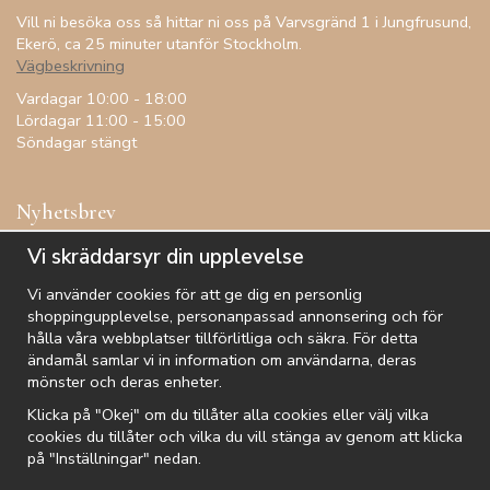
Vill ni besöka oss så hittar ni oss på Varvsgränd 1 i Jungfrusund,
Ekerö, ca 25 minuter utanför Stockholm.
Vägbeskrivning
Vardagar 10:00 - 18:00
Lördagar 11:00 - 15:00
Söndagar stängt
Nyhetsbrev
Få inspiration, förtur till kampanjer, specialerbjudanden och
Vi skräddarsyr din upplevelse
annat!
Vi använder cookies för att ge dig en personlig
shoppingupplevelse, personanpassad annonsering och för
hålla våra webbplatser tillförlitliga och säkra. För detta
ändamål samlar vi in information om användarna, deras
De uppgifter du matar in kommer endast användas till våra nyhetsbrev.
mönster och deras enheter.
Klicka på "Okej" om du tillåter alla cookies eller välj vilka
cookies du tillåter och vilka du vill stänga av genom att klicka
på "Inställningar" nedan.
Kundtjänst
Besök oss
Villkor
Om oss
Nyhetsbrev