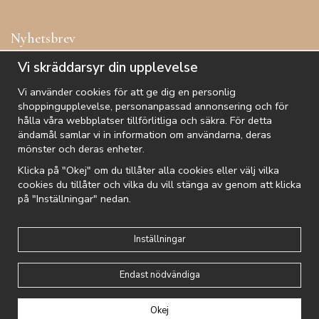
Nyhetsbrev
Få inspiration, förtur till kampanjer, specialerbjudanden och
Vi skräddarsyr din upplevelse
annat!
Vi använder cookies för att ge dig en personlig
shoppingupplevelse, personanpassad annonsering och för
hålla våra webbplatser tillförlitliga och säkra. För detta
ändamål samlar vi in information om användarna, deras
De uppgifter du matar in kommer endast användas till våra nyhetsbrev.
mönster och deras enheter.
Klicka på "Okej" om du tillåter alla cookies eller välj vilka
cookies du tillåter och vilka du vill stänga av genom att klicka
på "Inställningar" nedan.
Kundtjänst
Besök oss
Villkor
Om oss
Nyhetsbrev
Logga in
Om cookies
Integritetspolicy
Inställningar
Endast nödvändiga
Drift & produktion:
Wikinggruppen
Okej