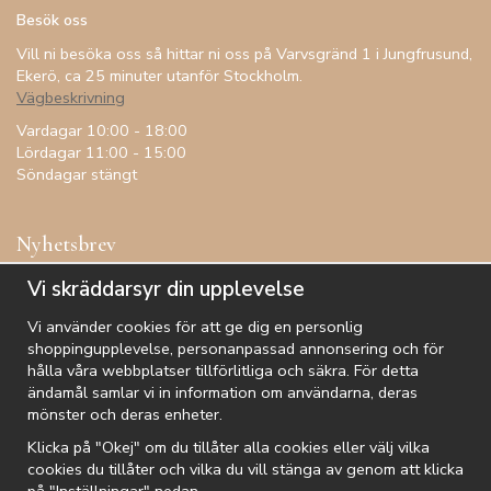
Besök oss
Vill ni besöka oss så hittar ni oss på Varvsgränd 1 i Jungfrusund,
Ekerö, ca 25 minuter utanför Stockholm.
Vägbeskrivning
Vardagar 10:00 - 18:00
Lördagar 11:00 - 15:00
Söndagar stängt
Nyhetsbrev
Få inspiration, förtur till kampanjer, specialerbjudanden och
Vi skräddarsyr din upplevelse
annat!
Vi använder cookies för att ge dig en personlig
shoppingupplevelse, personanpassad annonsering och för
hålla våra webbplatser tillförlitliga och säkra. För detta
ändamål samlar vi in information om användarna, deras
De uppgifter du matar in kommer endast användas till våra nyhetsbrev.
mönster och deras enheter.
Klicka på "Okej" om du tillåter alla cookies eller välj vilka
cookies du tillåter och vilka du vill stänga av genom att klicka