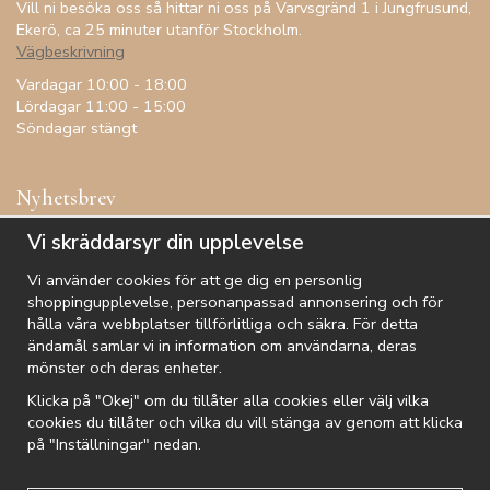
Vill ni besöka oss så hittar ni oss på Varvsgränd 1 i Jungfrusund,
Ekerö, ca 25 minuter utanför Stockholm.
Vägbeskrivning
Vardagar 10:00 - 18:00
Lördagar 11:00 - 15:00
Söndagar stängt
Nyhetsbrev
Få inspiration, förtur till kampanjer, specialerbjudanden och
Vi skräddarsyr din upplevelse
annat!
Vi använder cookies för att ge dig en personlig
shoppingupplevelse, personanpassad annonsering och för
hålla våra webbplatser tillförlitliga och säkra. För detta
ändamål samlar vi in information om användarna, deras
De uppgifter du matar in kommer endast användas till våra nyhetsbrev.
mönster och deras enheter.
Klicka på "Okej" om du tillåter alla cookies eller välj vilka
cookies du tillåter och vilka du vill stänga av genom att klicka
på "Inställningar" nedan.
Kundtjänst
Besök oss
Villkor
Om oss
Nyhetsbrev