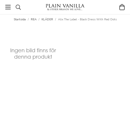
Startsida
/
REA
/
KLÄDER
/
Alix The Label - Black Dress With Red Dots